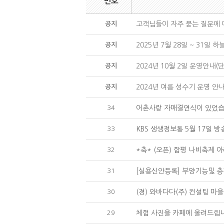
번호
공지
고객님들이 자주 묻는 질문에
공지
2025년 7월 28일 ~ 31일
공지
2024년 10월 2일 운영안내(
공지
2024년 여름 성수기 운영 안
34
어촌사랑 자매결연식이 있었습
33
KBS 생생정보통 5월 17일 
32
*축* (오픈) 함평 나비축제 
31
[실용신안등록] 부양기능및 
30
(경) 와바다다(주) 컨설팅 
29
체험 사진을 카페에 올려드립