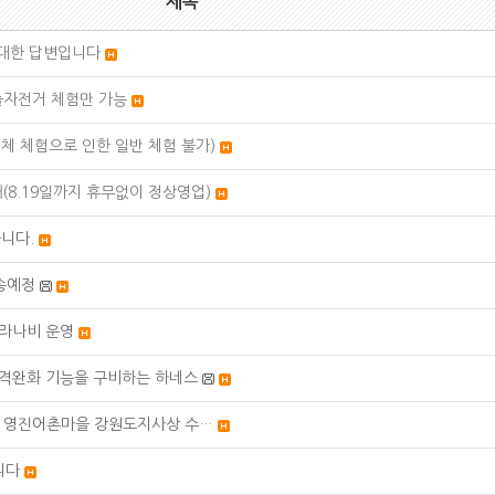
제목
 대한 답변입니다
 하늘자전거 체험만 가능
단체 체험으로 인한 일반 체험 불가)
내(8.19일까지 휴무없이 정상영업)
니다.
방송예정
아라나비 운영
충격완화 기능을 구비하는 하네스
마을 영진어촌마을 강원도지사상 수…
니다