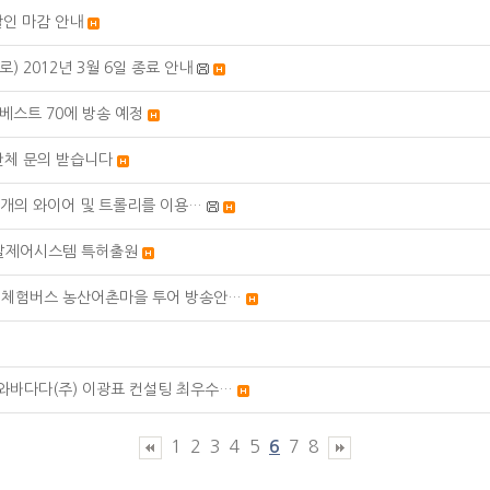
할인 마감 안내
) 2012년 3월 6일 종료 안내
 베스트 70에 방송 예정
단체 문의 받습니다
개의 와이어 및 트롤리를 이용…
발제어시스템 특허출원
통통 체험버스 농산어촌마을 투어 방송안…
와바다다(주) 이광표 컨설팅 최우수…
1
2
3
4
5
7
8
6