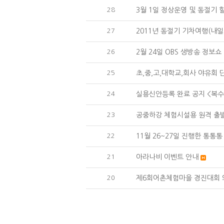
28
3월 1일 정상운영 및 동절기 
27
2011년 동절기 기차여행(내일로
26
2월 24일 OBS 생방송 정보쇼
25
초,중,고,대학교,회사 야유회 
24
실용신안등록 완료 공지 <복수
23
공중하강 체험시설용 원격 출
22
11월 26~27일 진행한 통
21
아라나비 이벤트 안내
20
제6회어촌체험마을 경진대회 