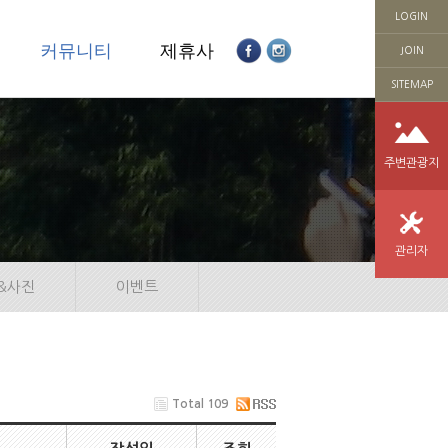
LOGIN
의
커뮤니티
제휴사
JOIN
SITEMAP
주변관광지
관리자
&사진
이벤트
Total 109