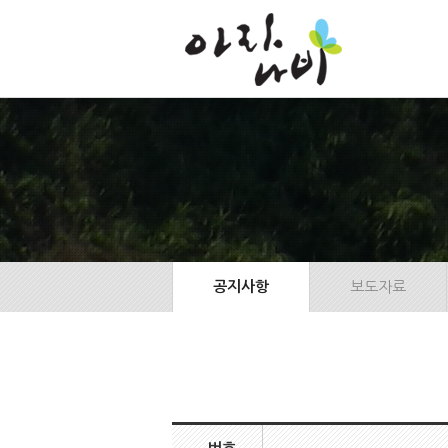
본
문
바
로
가
기
공지사항
보도자료