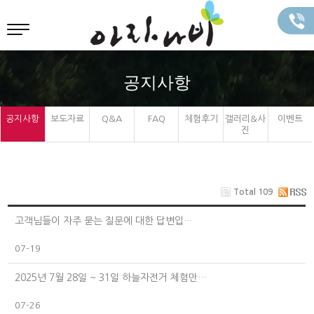
공지사항
공지사항
보도자료
Q&A
FAQ
체험후기
갤러리&사
이벤트
진
Total 109
고객님들이 자주 묻는 질문에 대한 답변입…
07-19
2025년 7월 28일 ~ 31일 하늘자전거 체험만…
07-26