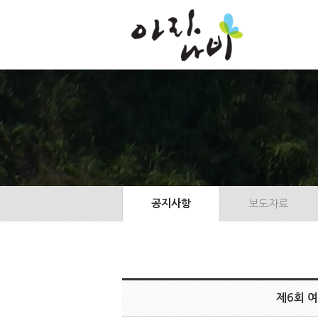
본
문
바
로
가
기
공지사항
보도자료
제6회 