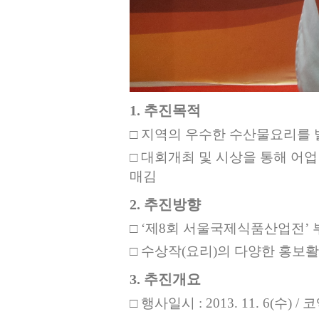
1. 추진목적
□
지역의 우수한 수산물요리를 
□
대회개최 및 시상을 통해 어
매김
2. 추진방향
□
‘제8회 서울국제식품산업전’
□
수상작(요리)의 다양한 홍보활
3. 추진개요
□ 행사일시 : 2013. 11. 6(수) 