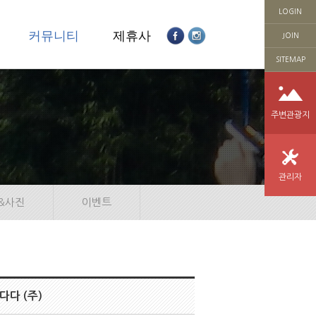
LOGIN
의
커뮤니티
제휴사
JOIN
SITEMAP
주변관광지
관리자
&사진
이벤트
다 (주)