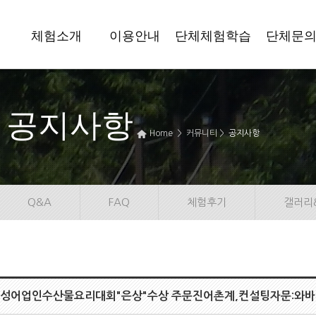
체험소개
이용안내
단체체험학습
단체문
공지사항
Home > 커뮤니티 >
공지사항
Q&A
FAQ
체험후기
갤러리
여성어업인수산물요리대회"은상"수상 주문진어촌계,컨설팅자문:와바다