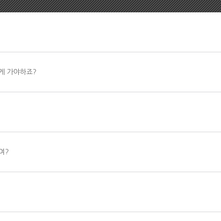
게 가야하죠?
여?