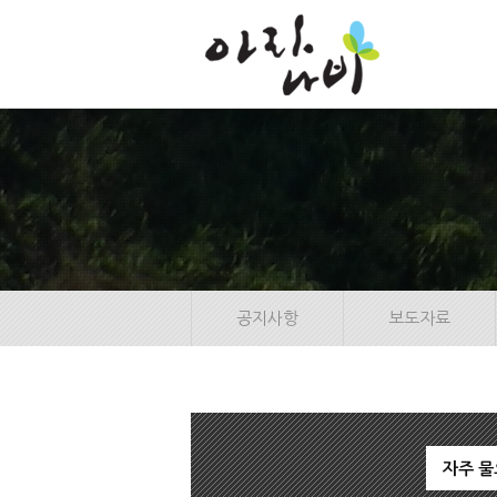
본
문
바
로
가
기
공지사항
보도자료