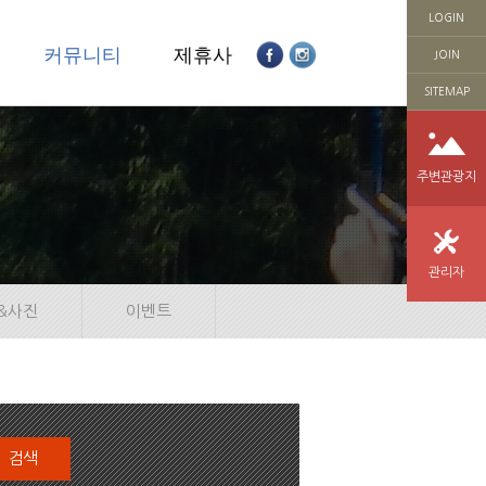
LOGIN
의
커뮤니티
제휴사
JOIN
SITEMAP
주변관광지
관리자
&사진
이벤트