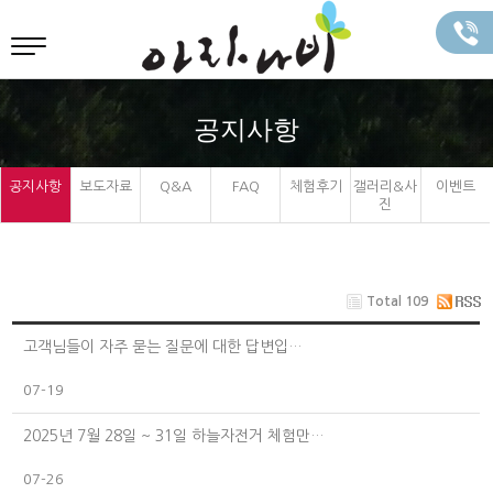
공지사항
공지사항
보도자료
Q&A
FAQ
체험후기
갤러리&사
이벤트
진
Total 109
고객님들이 자주 묻는 질문에 대한 답변입…
07-19
2025년 7월 28일 ~ 31일 하늘자전거 체험만…
07-26