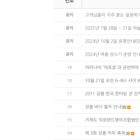
번호
공지
고객님들이 자주 묻는 질문에
공지
2025년 7월 28일 ~ 31일
공지
2024년 10월 2일 운영안내(
공지
2024년 여름 성수기 운영 안
19
아라나비 '덕포점'과 관련하여
18
10월 21일 오전 6~8시 사이
17
2011 강릉 한과 한마당 큰 잔
16
강릉 바다 열차 안내
15
거제도 덕포랜드영어조합범인 안
14
제 3회 강릉 커피 축제