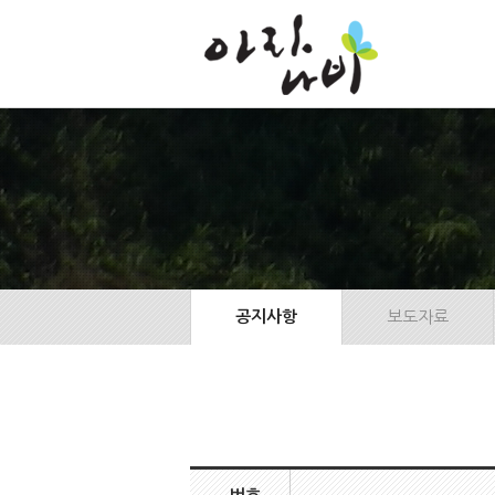
본
문
바
로
가
기
공지사항
보도자료