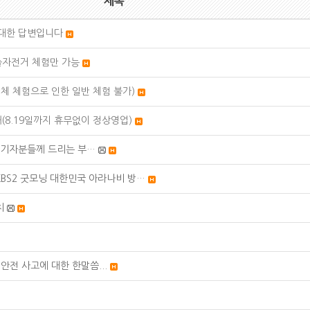
제목
 대한 답변입니다
 하늘자전거 체험만 가능
단체 체험으로 인한 일반 체험 불가)
내(8.19일까지 휴무없이 정상영업)
 기자분들께 드리는 부…
 KBS2 굿모닝 대한민국 아라나비 방…
치
전 사고에 대한 한말씀...