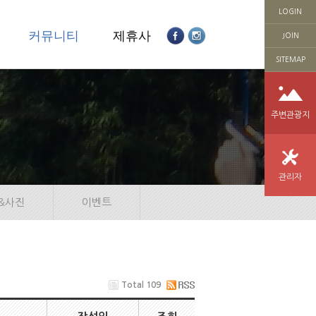
LOGIN
의
커뮤니티
제휴사
JOIN
SITEMAP
주변관광지
관리자
&사진
이벤트
Total 109