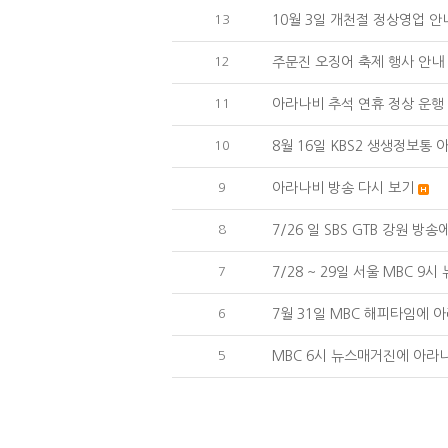
13
10월 3일 개천절 정상영업 안
12
주문진 오징어 축제 행사 안내
11
아라나비 추석 연휴 정상 운행
10
8월 16일 KBS2 생생정보통
9
아라나비 방송 다시 보기
8
7/26 일 SBS GTB 강원 
7
7/28 ~ 29일 서울 MBC 
6
7월 31일 MBC 해피타임에
5
MBC 6시 뉴스매거진에 아라