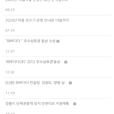
09-25
2024년 여름 성수기 운영 안내(8.19일까지 …
07-25
"와바다다 " 우수상표권 동상 수상
12-07
‘와바다다(주)’ 2012 우수상표권‘동상…
12-02
[신문] 와바다다 컨설팅. 강원도, 양양 남…
11-29
강릉시 단체관광객 유치 인센티브 지원계획…
10-10