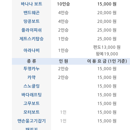
바나나 보트
10인승
15,000 원
밴드웨곤
4인승
20,000 원
땅콩보트
4인승
20,000 원
플라이피쉬
2인승
25,000 원
제트스키탑승
1인승
25,000 원
편도13,000 원
아라나비
1인승
왕복19,000
종 류
인 원
이 용 요 금 (1인 기준)
투명카누
2인승
15,000 원
카약
2인승
15,000 원
스노클링
15,000 원
바다래프팅
15,000 원
고무보트
15,000 원
모터보트
1인
15,000 원
맨손물고기잡기
1인
15,000 원
패키지