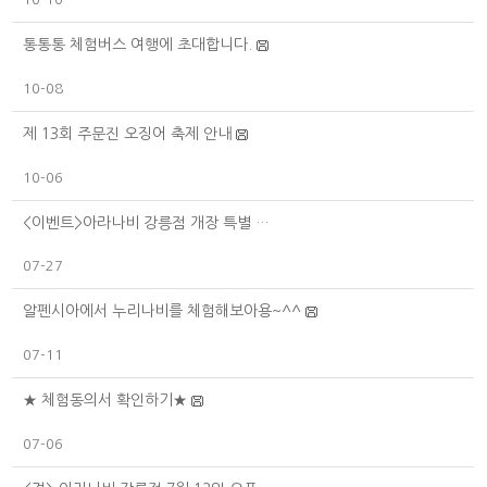
통통통 체험버스 여행에 초대합니다.
10-08
제 13회 주문진 오징어 축제 안내
10-06
<이벤트>아라나비 강릉점 개장 특별 …
07-27
알펜시아에서 누리나비를 체험해보아용~^^
07-11
★ 체험동의서 확인하기★
07-06