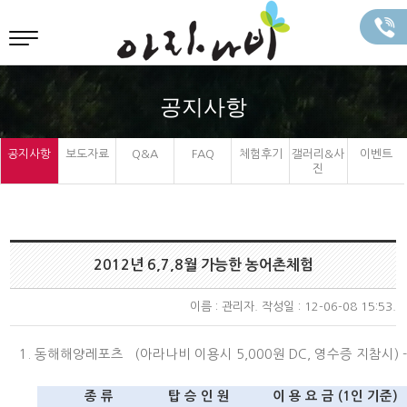
공지사항
공지사항
보도자료
Q&A
FAQ
체험후기
갤러리&사
이벤트
진
2012년 6,7,8월 가능한 농어촌체험
이름 :
관리자
. 작성일 : 12-06-08 15:53.
1. 동해해양레포츠 (아라나비 이용시 5,000원 DC, 영수증 지참시)
종 류
탑 승 인 원
이 용 요 금 (1인 기준)