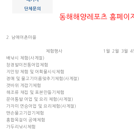
단체문의
동해해양레포츠 홈페이지
2. 남애어촌마을
체험행사
1월
2월
3월
4
배낚시 체험(사계절)
창경발이전통어업체험
지인망 체험 및 어획물시식체험
경매 및 물고기이름맞추기체험(사계절)
갯바위 게잡기체험
해조류 채집 및 표본만들기체험
문어통발 어업 및 요리 체험(사계절)
가자미 연승어업 및 요리체험(사계절)
맨손물고기잡기체험
홍합목걸이 공예체험
가두리낚시체험