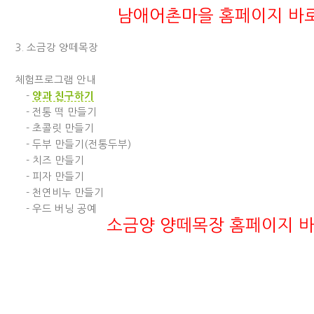
남애어촌마을 홈페이지 바
3. 소금강 양떼목장
체험프로그램 안내
-
양과 친구하기
-
전통 떡 만들기
-
초콜릿 만들기
-
두부 만들기(전통두부)
-
치즈 만들기
-
피자 만들기
-
천연비누 만들기
-
우드 버닝 공예
소금양 양떼목장 홈페이지 