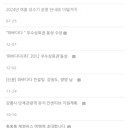
2024년 여름 성수기 운영 안내(8.19일까지 …
07-25
"와바다다 " 우수상표권 동상 수상
12-07
‘와바다다(주)’ 2012 우수상표권‘동상…
12-02
[신문] 와바다다 컨설팅. 강원도, 양양 남…
11-29
강릉시 단체관광객 유치 인센티브 지원계획…
10-10
통통통 체험버스 여행에 초대합니다.