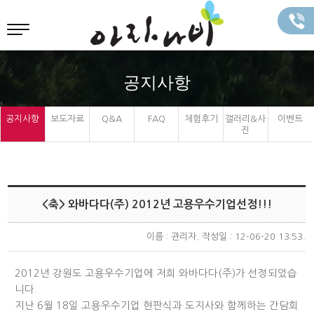
공지사항
공지사항
보도자료
Q&A
FAQ
체험후기
갤러리&사
이벤트
진
<축> 와바다다(주) 2012년 고용우수기업선정!!!
이름 :
관리자
. 작성일 : 12-06-20 13:53.
2012년 강원도 고용우수기업에 저희 와바다다(주)가 선정되었습
니다.
지난 6월 18일 고용우수기업 현판식과 도지사와 함께하는 간담회