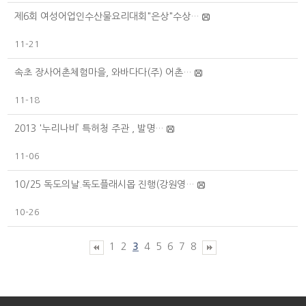
제6회 여성어업인수산물요리대회"은상"수상…
11-21
속초 장사어촌체험마을, 와바다다(주) 어촌…
11-18
2013 '누리나비’ 특허청 주관 , 발명…
11-06
10/25 독도의날.독도플래시몹 진행(강원영…
10-26
1
2
3
4
5
6
7
8